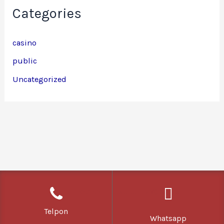
Categories
casino
public
Uncategorized
Copyright © 2026 | Powered by
YC Media
Telpon
Whatsapp