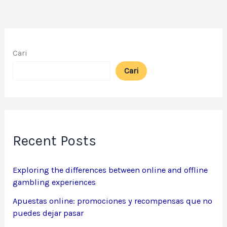
Spielen
Cari
Cari
Recent Posts
Exploring the differences between online and offline
gambling experiences
Apuestas online: promociones y recompensas que no
puedes dejar pasar