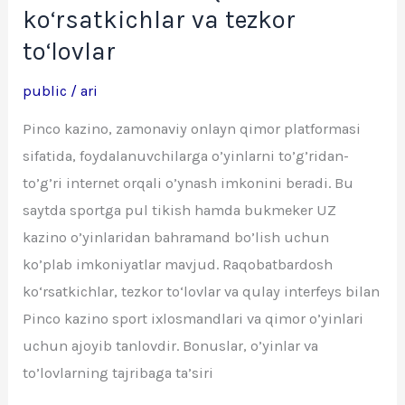
урамшуулал,
ko‘rsatkichlar va tezkor
бонусууд
to‘lovlar
байгаа
талаар
public
/
ari
Pinco kazino, zamonaviy onlayn qimor platformasi
sifatida, foydalanuvchilarga o’yinlarni to’g’ridan-
to’g’ri internet orqali o’ynash imkonini beradi. Bu
saytda sportga pul tikish hamda bukmeker UZ
kazino o’yinlaridan bahramand bo’lish uchun
ko’plab imkoniyatlar mavjud. Raqobatbardosh
ko‘rsatkichlar, tezkor to‘lovlar va qulay interfeys bilan
Pinco kazino sport ixlosmandlari va qimor o’yinlari
uchun ajoyib tanlovdir. Bonuslar, o’yinlar va
to’lovlarning tajribaga ta’siri