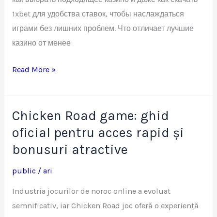
1xbet для удобства ставок, чтобы наслаждаться
играми без лишних проблем. Что отличает лучшие
казино от менее
Как
Read More »
начать
играть
в
Chicken Road game: ghid
1xbet:
oficial pentru acces rapid și
простое
bonusuri atractive
руководство
для
public
/
ari
новичков
Industria jocurilor de noroc online a evoluat
semnificativ, iar Chicken Road joc oferă o experiență