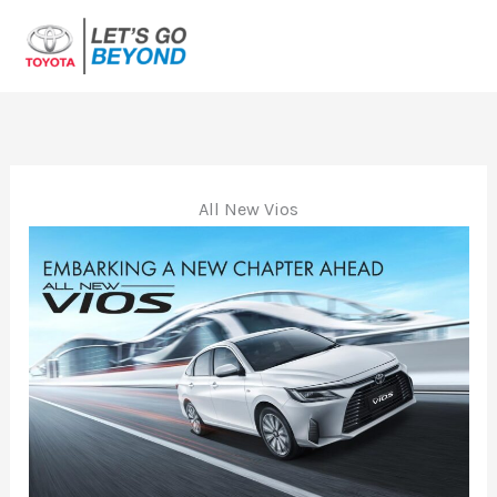
Lewati
ke
konten
All New Vios