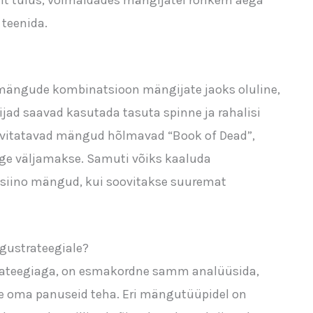
lt tulus, võimaldades mängijatel rohkem aega
 teenida.
amängude kombinatsioon mängijate jaoks oluline,
jad saavad kasutada tasuta spinne ja rahalisi
ovitatavad mängud hõlmavad “Book of Dead”,
õrge väljamakse. Samuti võiks kaaluda
siino mängud, kui soovitakse suuremat
gustrateegiale?
trateegiaga, on esmakordne samm analüüsida,
te oma panuseid teha. Eri mängutüüpidel on