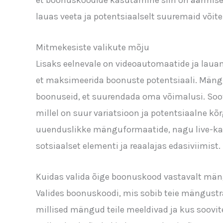
et boonuskoodide kasutamine siin on äärmise
lauas veeta ja potentsiaalselt suuremaid võite
Mitmekesiste valikute mõju
Lisaks eelnevale on videoautomaatide ja lau
et maksimeerida boonuste potentsiaali. Mängi
boonuseid, et suurendada oma võimalusi. So
millel on suur variatsioon ja potentsiaalne k
uuenduslikke mänguformaatide, nagu live-ka
sotsiaalset elementi ja reaalajas edasiviimist.
Kuidas valida õige boonuskood vastavalt män
Valides boonuskoodi, mis sobib teie mängus
millised mängud teile meeldivad ja kus soovi