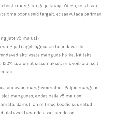
 teiste mängijatega ja krupjee’dega, mis lisab
suta oma boonuseid targalt, et saavutada parimad
ngijate võimalusi?
ängijad sageli ligipääsu täiendavatele
rendavad aktiivsete mängude hulka. Näiteks
 150% suuremat sissemakset, mis võib oluliselt
alusi.
aasa erinevaid mänguvõimalusi. Paljud mängijad
s slotimängudes, andes neile võimaluse
damata. Samuti on mitmed koodid suunatud
d ulatuvad tuhandetesse eurodesse.