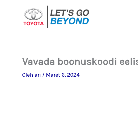
Lewati
ke
konten
Vavada boonuskoodi eel
Oleh
ari
/
Maret 6, 2024