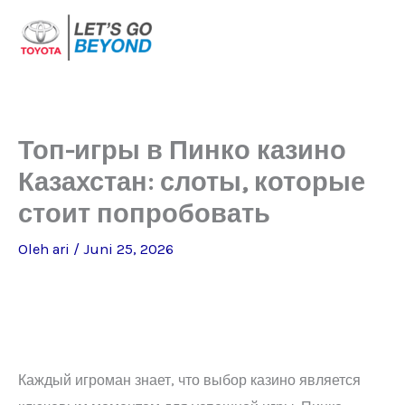
Lewati
ke
konten
Топ-игры в Пинко казино
Казахстан: слоты, которые
стоит попробовать
Oleh
ari
/
Juni 25, 2026
Каждый игроман знает, что выбор казино является