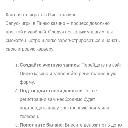
Как начать играть в Пинко казино
Запуск игры в Пинко казино — процесс довольно
простой и удобный. Следуя нескольким шагам, вы
сможете быстро и легко зарегистрироваться и начать
свою игровую карьеру.
Создайте учетную запись:
Перейдите на сайт
Пинко казино и заполняйте регистрационную
форму.
Подтвердите свои данные:
После
регистрации вам необходимо будет
подтвердить вашу электронную почту или
телефон.
Пополните баланс:
Внесите депозит от 5 до 10