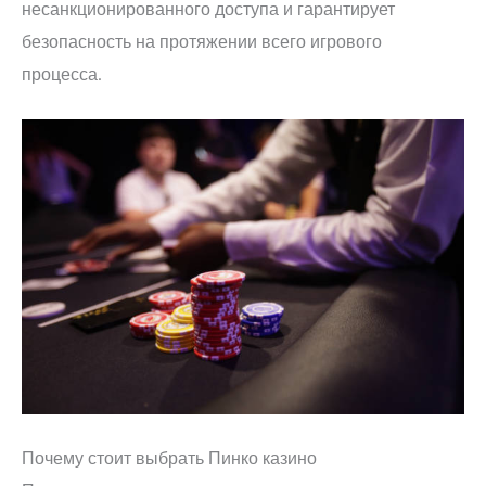
несанкционированного доступа и гарантирует
безопасность на протяжении всего игрового
процесса.
Почему стоит выбрать Пинко казино