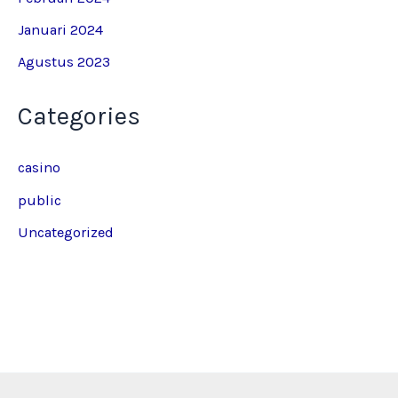
Januari 2024
Agustus 2023
Categories
casino
public
Uncategorized