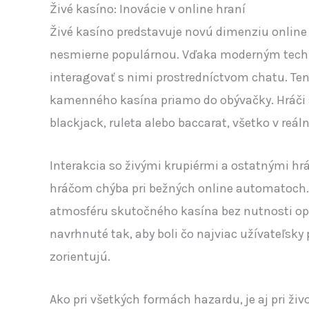
Živé kasíno: Inovácie v online hraní
Živé kasíno predstavuje novú dimenziu online 
nesmierne populárnou. Vďaka moderným techn
interagovať s nimi prostredníctvom chatu. Te
kamenného kasína priamo do obývačky. Hráči s
blackjack, ruleta alebo baccarat, všetko v reá
Interakcia so živými krupiérmi a ostatnými h
hráčom chýba pri bežných online automatoch. Ži
atmosféru skutočného kasína bez nutnosti opu
navrhnuté tak, aby boli čo najviac užívateľsky 
zorientujú.
Ako pri všetkých formách hazardu, je aj pri ži