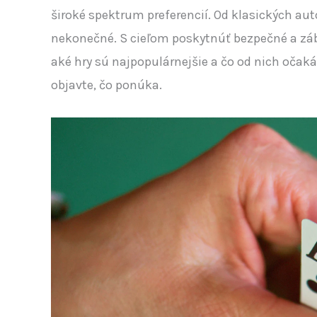
široké spektrum preferencií. Od klasických a
nekonečné. S cieľom poskytnúť bezpečné a zába
aké hry sú najpopulárnejšie a čo od nich očaká
objavte, čo ponúka.