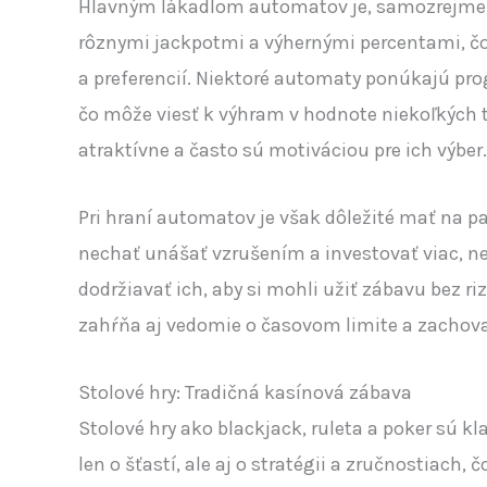
Hlavným lákadlom automatov je, samozrejme, m
rôznymi jackpotmi a výhernými percentami, čo
a preferencií. Niektoré automaty ponúkajú pro
čo môže viesť k výhram v hodnote niekoľkých t
atraktívne a často sú motiváciou pre ich výber.
Pri hraní automatov je však dôležité mať na
nechať unášať vzrušením a investovať viac, než 
dodržiavať ich, aby si mohli užiť zábavu bez r
zahŕňa aj vedomie o časovom limite a zachova
Stolové hry: Tradičná kasínová zábava
Stolové hry ako blackjack, ruleta a poker sú k
len o šťastí, ale aj o stratégii a zručnostiach