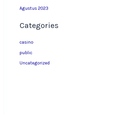
Agustus 2023
Categories
casino
public
Uncategorized