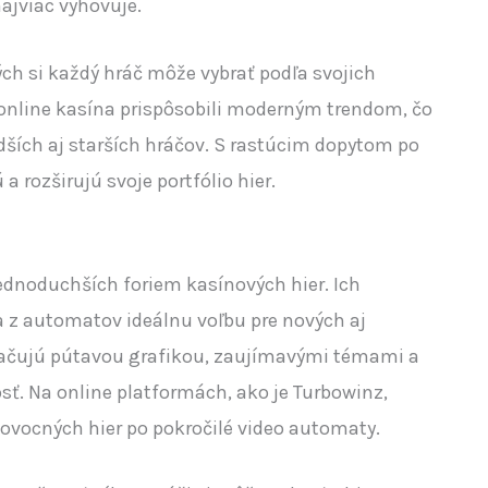
ajviac vyhovuje.
ch si každý hráč môže vybrať podľa svojich
 online kasína prispôsobili moderným trendom, čo
adších aj starších hráčov. S rastúcim dopytom po
a rozširujú svoje portfólio hier.
ednoduchších foriem kasínových hier. Ich
ia z automatov ideálnu voľbu pre nových aj
ačujú pútavou grafikou, zaujímavými témami a
ť. Na online platformách, ako je Turbowinz,
 ovocných hier po pokročilé video automaty.