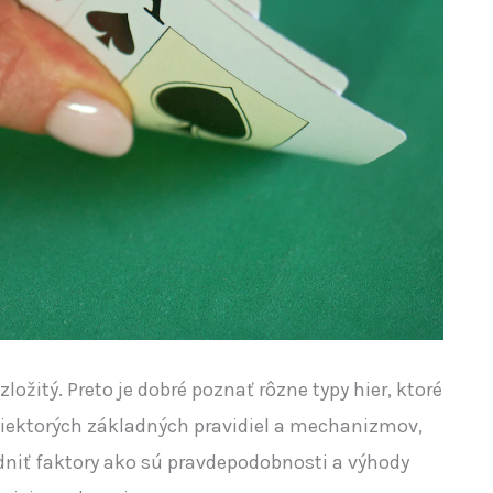
ložitý. Preto je dobré poznať rôzne typy hier, ktoré
niektorých základných pravidiel a mechanizmov,
ľadniť faktory ako sú pravdepodobnosti a výhody