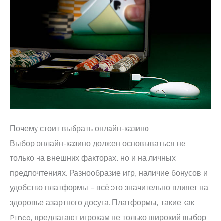
Почему стоит выбрать онлайн-казино
Выбор онлайн-казино должен основываться не
только на внешних факторах, но и на личных
предпочтениях. Разнообразие игр, наличие бонусов и
удобство платформы – всё это значительно влияет на
здоровье азартного досуга. Платформы, такие как
Pinco, предлагают игрокам не только широкий выбор