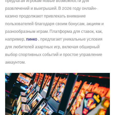
предлагая игрокам новые возможности для
развлечений и выигрышей. В 2026 году онлайн-
казино продолжают привлекать внимание
пользователей благодаря своим бонусам, акциям и
разнообразным играм. Платформа для ставок, как,
например,
пинко
, предлагает уникальные условия
для любителей азартных игр, включая обширный
выбор спортивных событий и простое управление
аккаунтом.