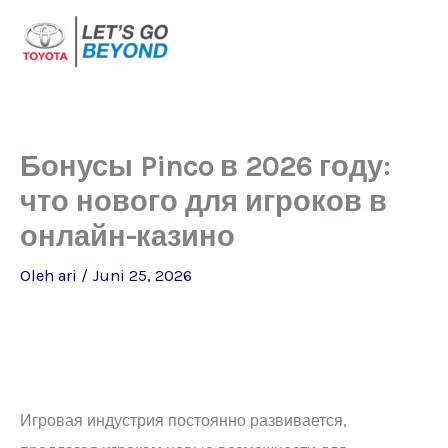
Lewati
ke
konten
Бонусы Pinco в 2026 году:
что нового для игроков в
онлайн-казино
Oleh
ari
/
Juni 25, 2026
Игровая индустрия постоянно развивается,