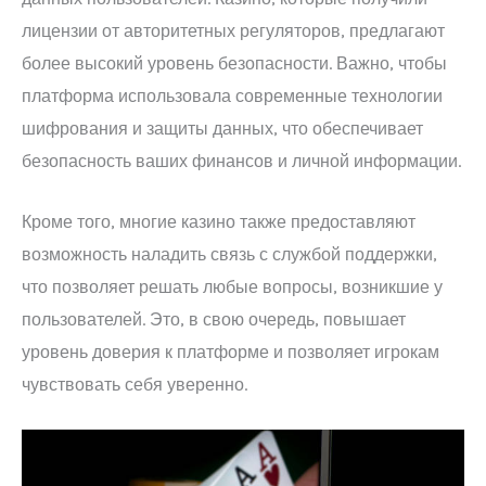
лицензии от авторитетных регуляторов, предлагают
более высокий уровень безопасности. Важно, чтобы
платформа использовала современные технологии
шифрования и защиты данных, что обеспечивает
безопасность ваших финансов и личной информации.
Кроме того, многие казино также предоставляют
возможность наладить связь с службой поддержки,
что позволяет решать любые вопросы, возникшие у
пользователей. Это, в свою очередь, повышает
уровень доверия к платформе и позволяет игрокам
чувствовать себя уверенно.