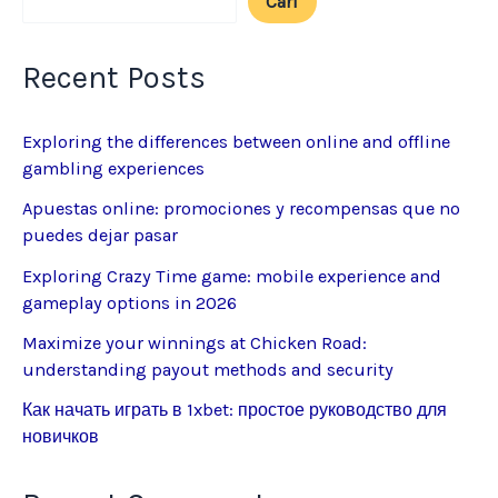
Cari
Recent Posts
Exploring the differences between online and offline
gambling experiences
Apuestas online: promociones y recompensas que no
puedes dejar pasar
Exploring Crazy Time game: mobile experience and
gameplay options in 2026
Maximize your winnings at Chicken Road:
understanding payout methods and security
Как начать играть в 1xbet: простое руководство для
новичков