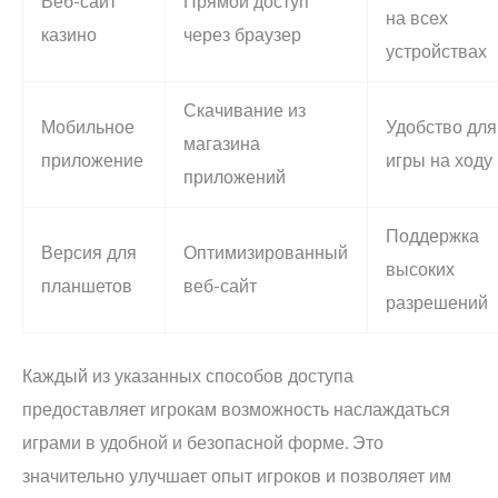
Веб-сайт
Прямой доступ
на всех
казино
через браузер
устройствах
Скачивание из
Мобильное
Удобство для
магазина
приложение
игры на ходу
приложений
Поддержка
Версия для
Оптимизированный
высоких
планшетов
веб-сайт
разрешений
Каждый из указанных способов доступа
предоставляет игрокам возможность наслаждаться
играми в удобной и безопасной форме. Это
значительно улучшает опыт игроков и позволяет им